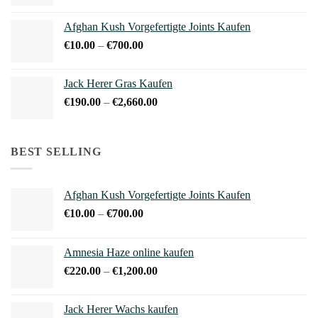
€10.00
bis
Afghan Kush Vorgefertigte Joints Kaufen
€800.00
Preisspanne:
€
10.00
–
€
700.00
€10.00
bis
Jack Herer Gras Kaufen
€700.00
Preisspanne:
€
190.00
–
€
2,660.00
€190.00
bis
€2,660.00
BEST SELLING
Afghan Kush Vorgefertigte Joints Kaufen
Preisspanne:
€
10.00
–
€
700.00
€10.00
bis
Amnesia Haze online kaufen
€700.00
Preisspanne:
€
220.00
–
€
1,200.00
€220.00
bis
Jack Herer Wachs kaufen
€1,200.00