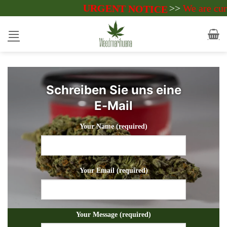
Zum
URGENT NOTICE
>>
We are currently ac
Inhalt
springen
Schreiben Sie uns eine
E-Mail
Your Name (required)
Your Email (required)
Your Message (required)