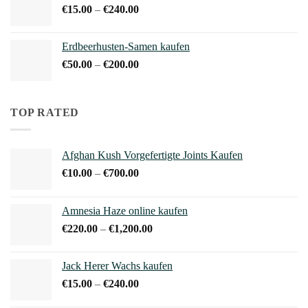
Preisspanne:
€
15.00
–
€
240.00
€15.00
bis
Erdbeerhusten-Samen kaufen
€240.00
Preisspanne:
€
50.00
–
€
200.00
€50.00
bis
€200.00
TOP RATED
Afghan Kush Vorgefertigte Joints Kaufen
Preisspanne:
€
10.00
–
€
700.00
€10.00
bis
Amnesia Haze online kaufen
€700.00
Preisspanne:
€
220.00
–
€
1,200.00
€220.00
bis
Jack Herer Wachs kaufen
€1,200.00
Preisspanne:
€
15.00
–
€
240.00
€15.00