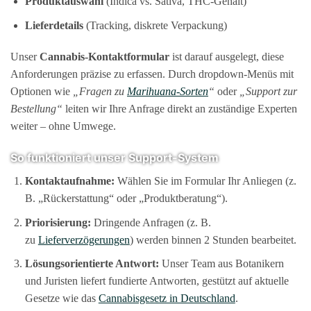
Produktauswahl
(Indica vs. Sativa, THC-Gehalt)
Lieferdetails
(Tracking, diskrete Verpackung)
Unser
Cannabis-Kontaktformular
ist darauf ausgelegt, diese
Anforderungen präzise zu erfassen. Durch dropdown-Menüs mit
Optionen wie
„Fragen zu
Marihuana-Sorten
“
oder
„Support zur
Bestellung“
leiten wir Ihre Anfrage direkt an zuständige Experten
weiter – ohne Umwege.
So funktioniert unser Support-System
Kontaktaufnahme:
Wählen Sie im Formular Ihr Anliegen (z.
B. „Rückerstattung“ oder „Produktberatung“).
Priorisierung:
Dringende Anfragen (z. B.
zu
Lieferverzögerungen
) werden binnen 2 Stunden bearbeitet.
Lösungsorientierte Antwort:
Unser Team aus Botanikern
und Juristen liefert fundierte Antworten, gestützt auf aktuelle
Gesetze wie das
Cannabisgesetz in Deutschland
.