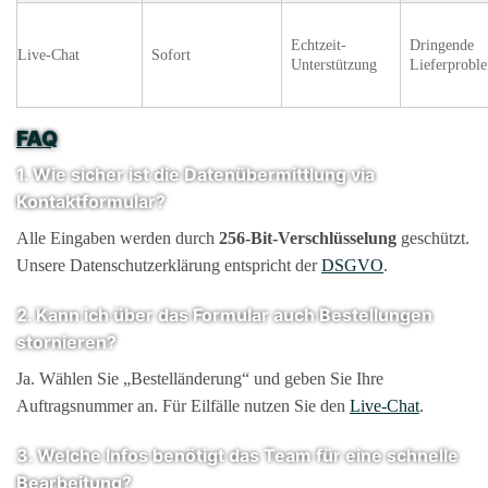
Echtzeit-
Dringende
Live-Chat
Sofort
Unterstützung
Lieferprobl
FAQ
1. Wie sicher ist die Datenübermittlung via
Kontaktformular?
Alle Eingaben werden durch
256-Bit-Verschlüsselung
geschützt.
Unsere Datenschutzerklärung entspricht der
DSGVO
.
2. Kann ich über das Formular auch Bestellungen
stornieren?
Ja. Wählen Sie „Bestelländerung“ und geben Sie Ihre
Auftragsnummer an. Für Eilfälle nutzen Sie den
Live-Chat
.
3. Welche Infos benötigt das Team für eine schnelle
Bearbeitung?