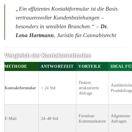
„Ein effizientes Kontaktformular ist die Basis
vertrauensvoller Kundenbeziehungen –
besonders in sensiblen Branchen.“
–
Dr.
Lena Hartmann
, Juristin für Cannabisrecht
Vergleich der Kontaktmethoden
METHODE
ANTWORTZEIT
VORTEILE
IDEAL FÜ
Diskret,
Ausführlich
Kontaktformular
< 24 Std.
strukturierte
Produktfrag
Abfrage
Formlose
Allgemeine
E-Mail
24–48 Std.
Kommunikation
Anfragen