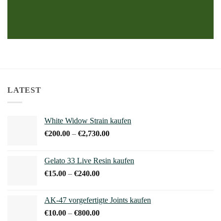
LATEST
White Widow Strain kaufen
Preisspanne:
€
200.00
–
€
2,730.00
€200.00
bis
Gelato 33 Live Resin kaufen
€2,730.00
Preisspanne:
€
15.00
–
€
240.00
€15.00
bis
AK-47 vorgefertigte Joints kaufen
€240.00
Preisspanne:
€
10.00
–
€
800.00