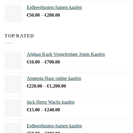
bis
Erdbeerhusten-Samen kaufen
€240.00
Preisspanne:
€
50.00
–
€
200.00
€50.00
bis
€200.00
TOP RATED
Afghan Kush Vorgefertigte Joints Kaufen
Preisspanne:
€
10.00
–
€
700.00
€10.00
bis
Amnesia Haze online kaufen
€700.00
Preisspanne:
€
220.00
–
€
1,200.00
€220.00
bis
Jack Herer Wachs kaufen
€1,200.00
Preisspanne:
€
15.00
–
€
240.00
€15.00
bis
Erdbeerhusten-Samen kaufen
€240.00