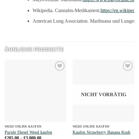
Wikipedia. Cannabis-Medikament.
https://en.wikiped
American Lung Association. Marihuana und Lungeng
ÄHNLICHE PRODUKTE
Add to
Add to
wishlist
wishlist
NICHT VORRÄTIG
WEED ONLINE KAUFEN
WEED ONLINE KAUFEN
Purple Diesel Weed kaufen
Kaufen Strawberry Banana Kush
Preisspanne:
€
205.00
–
€
3,000.00