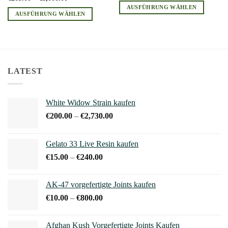
€205.00
AUSFÜHRUNG WÄHLEN
bis
AUSFÜHRUNG WÄHLEN
€3,000.00
Dieses
Dieses
Produkt
Produkt
weist
weist
mehrere
mehrere
Varianten
Varianten
LATEST
auf.
auf.
Die
Die
Optionen
Optionen
White Widow Strain kaufen
können
können
Preisspanne:
€
200.00
–
€
2,730.00
auf
auf
€200.00
der
der
bis
Produktseite
Gelato 33 Live Resin kaufen
Produktseite
€2,730.00
gewählt
gewählt
Preisspanne:
€
15.00
–
€
240.00
werden
werden
€15.00
bis
AK-47 vorgefertigte Joints kaufen
€240.00
Preisspanne:
€
10.00
–
€
800.00
€10.00
bis
Afghan Kush Vorgefertigte Joints Kaufen