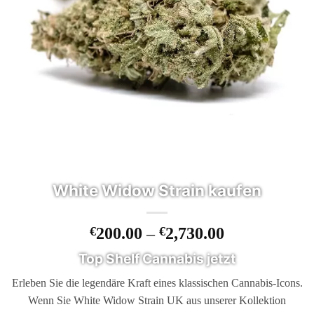
White Widow Strain kaufen
Preisspanne
€
200.00
–
€
2,730.00
€200.00
Top Shelf Cannabis jetzt
bis
€2,730.00
Erleben Sie die legendäre Kraft eines klassischen Cannabis-Icons.
Wenn Sie White Widow Strain UK aus unserer Kollektion