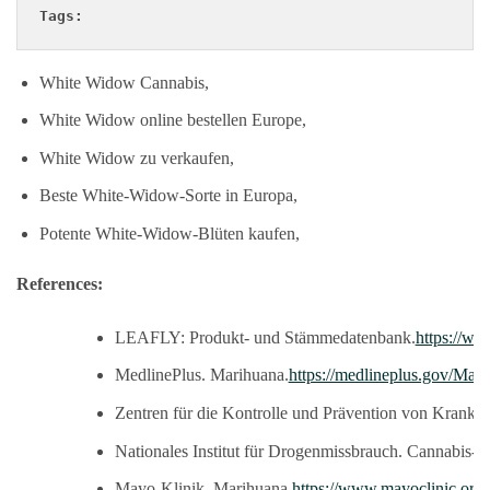
Tags:
White Widow Cannabis,
White Widow online bestellen Europe,
White Widow zu verkaufen,
Beste White-Widow-Sorte in Europa,
Potente White-Widow-Blüten kaufen,
References:
LEAFLY: Produkt- und Stämmedatenbank.
https://ww
MedlinePlus. Marihuana.
https://medlineplus.gov/Mari
Zentren für die Kontrolle und Prävention von Krankhe
Nationales Institut für Drogenmissbrauch. Cannabis-
Mayo-Klinik. Marihuana.
https://www.mayoclinic.org