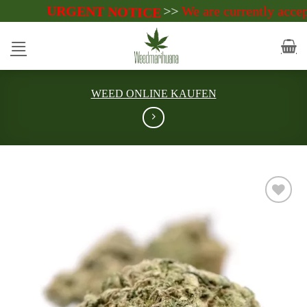
Zum
>>
We are currently accept payments i
ENT NOTICE
Inhalt
springen
WEED ONLINE KAUFEN
Add to
wishlist