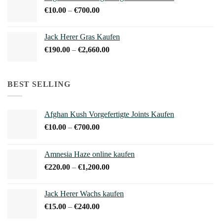
€800.00
Preisspanne:
€
10.00
–
€
700.00
€10.00
bis
Jack Herer Gras Kaufen
€700.00
Preisspanne:
€
190.00
–
€
2,660.00
€190.00
bis
€2,660.00
BEST SELLING
Afghan Kush Vorgefertigte Joints Kaufen
Preisspanne:
€
10.00
–
€
700.00
€10.00
bis
Amnesia Haze online kaufen
€700.00
Preisspanne:
€
220.00
–
€
1,200.00
€220.00
bis
Jack Herer Wachs kaufen
€1,200.00
Preisspanne:
€
15.00
–
€
240.00
€15.00