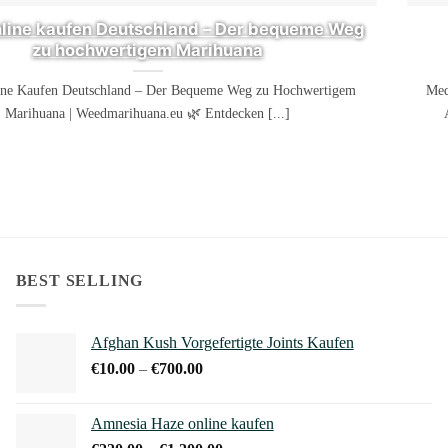
line kaufen Deutschland – Der bequeme Weg
zu hochwertigem Marihuana
ne Kaufen Deutschland – Der Bequeme Weg zu Hochwertigem
Med
Marihuana | Weedmarihuana.eu 🌿 Entdecken [...]
BEST SELLING
Afghan Kush Vorgefertigte Joints Kaufen
Preisspanne:
€
10.00
–
€
700.00
€10.00
bis
Amnesia Haze online kaufen
€700.00