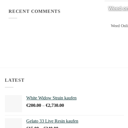
Weed on
RECENT COMMENTS
Weed Onli
LATEST
White Widow Strain kaufen
Preisspanne:
€
200.00
–
€
2,730.00
€200.00
bis
Gelato 33 Live Resin kaufen
€2,730.00