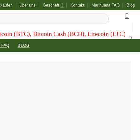
 kaufen
Über uns
Geschäft
Kontakt
Marihuana FAQ
Blog
n (BTC), Bitcoin Cash (BCH), Litecoin (LTC), and Dog
 FAQ
BLOG