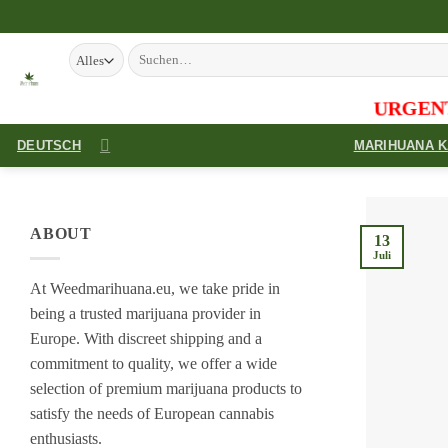
Zum
Inhalt
Suchen nach:
springen
URGENT NO
DEUTSCH
MARIHUANA 
ABOUT
13
Juli
At Weedmarihuana.eu, we take pride in
being a trusted marijuana provider in
Europe. With discreet shipping and a
commitment to quality, we offer a wide
selection of premium marijuana products to
satisfy the needs of European cannabis
enthusiasts.