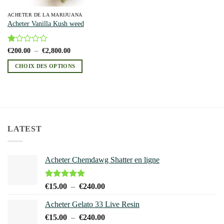
ACHETER DE LA MARIJUANA
Acheter Vanilla Kush weed
Note
Plage
€
200.00
–
€
2,800.00
de
1
prix :
sur
CHOIX DES OPTIONS
€200.00
5
à
Ce
€2,800.00
produit
a
plusieurs
variations.
LATEST
Les
options
peuvent
Acheter Chemdawg Shatter en ligne
être
choisies
sur
Note
5.00
Plage
€
15.00
–
€
240.00
sur 5
la
de
page
Acheter Gelato 33 Live Resin
prix :
du
Plage
€
15.00
–
€
240.00
€15.00