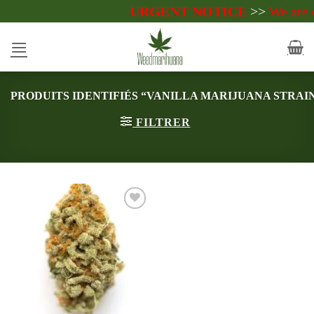
Passer
URGENT NOTICE
>>
We are cur
au
contenu
PRODUITS IDENTIFIÉS “VANILLA MARIJUANA STRAI
FILTRER
Add to
wishlist