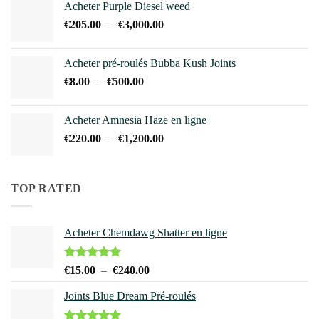
Acheter Purple Diesel weed
€15.00
Plage
€
205.00
–
€
3,000.00
à
de
€240.00
prix :
Acheter pré-roulés Bubba Kush Joints
€205.00
Plage
€
8.00
–
€
500.00
à
de
€3,000.00
prix :
Acheter Amnesia Haze en ligne
€8.00
Plage
€
220.00
–
€
1,200.00
à
de
€500.00
prix :
€220.00
TOP RATED
à
€1,200.00
Acheter Chemdawg Shatter en ligne
Note
5.00
Plage
€
15.00
–
€
240.00
sur 5
de
Joints Blue Dream Pré-roulés
prix :
€15.00