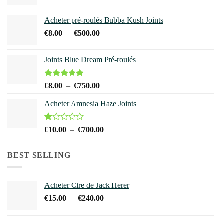
produit
de
à
prix :
€240.00
Acheter pré-roulés Bubba Kush Joints
€15.00
Plage
€
8.00
–
€
500.00
à
de
€240.00
prix :
Joints Blue Dream Pré-roulés
€8.00
à
€500.00
Note
5.00
Plage
€
8.00
–
€
750.00
sur 5
de
Acheter Amnesia Haze Joints
prix :
€8.00
à
Note
Plage
€
10.00
–
€
700.00
1.00
€750.00
de
sur
prix :
5
BEST SELLING
€10.00
à
€700.00
Acheter Cire de Jack Herer
Plage
€
15.00
–
€
240.00
de
prix :