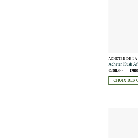
être
choisies
sur
la
page
du
produit
ACHETER DE LA
Acheter Kush A
€
200.00
–
€
900
CHOIX DES 
Ce
produit
a
plusieurs
variations.
Les
options
peuvent