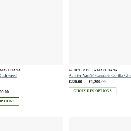
options
peuvent
être
choisies
sur
la
page
du
produit
 MARIJUANA
ACHETER DE LA MARIJUANA
 Kush weed
Acheter Variété Cannabis Gorilla Gl
Plage
€
220.00
–
€
1,200.00
de
prix :
Plage
CHOIX DES OPTIONS
00.00
€220.00
de
à
Ce
prix :
€1,200.00
OPTIONS
€200.00
produit
à
a
€2,800.00
plusieurs
variations.