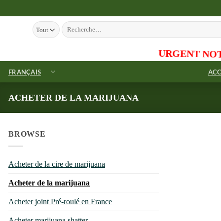
Passer
au
Recherche pour :
contenu
URGENT NOTICE
>>
We are 
FRANÇAIS
ACC
ACHETER DE LA MARIJUANA
BROWSE
Acheter de la cire de marijuana
Acheter de la marijuana
Acheter joint Pré-roulé en France
Acheter marijuana shatter