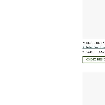
être
choisies
sur
la
page
du
produit
ACHETER DE LA
Acheter God Bu
€
195.00
–
€
2,7
CHOIX DES 
Ce
produit
a
plusieurs
variations.
Les
options
peuvent