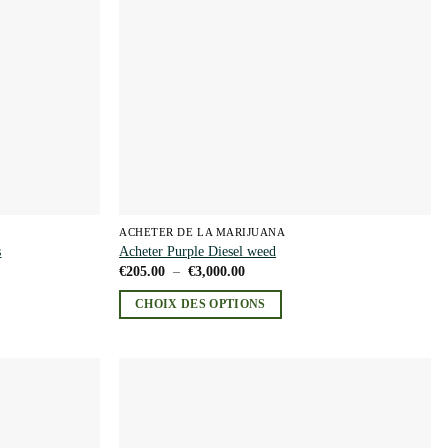
être
choisies
sur
la
page
du
produit
ACHETER DE LA MARIJUANA
s
Acheter Purple Diesel weed
Plage
€
205.00
–
€
3,000.00
de
prix :
CHOIX DES OPTIONS
€205.00
à
Ce
€3,000.00
produit
a
plusieurs
Add to
Add to
variations.
wishlist
wishlist
Les