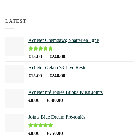
variations.
Les
LATEST
options
peuvent
être
Acheter Chemdawg Shatter en ligne
choisies
sur
Note
5.00
Plage
€
15.00
–
€
240.00
la
sur 5
de
page
Acheter Gelato 33 Live Resin
prix :
du
Plage
€
15.00
–
€
240.00
€15.00
produit
de
à
prix :
€240.00
Acheter pré-roulés Bubba Kush Joints
€15.00
Plage
€
8.00
–
€
500.00
à
de
€240.00
prix :
Joints Blue Dream Pré-roulés
€8.00
à
€500.00
Note
5.00
Plage
€
8.00
–
€
750.00
sur 5