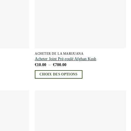
sur
la
page
du
produit
ACHETER DE LA MARIJUANA
Acheter Joint Pré-roulé Afghan Kush
Plage
€
10.00
–
€
700.00
de
prix :
CHOIX DES OPTIONS
€10.00
à
Ce
€700.00
produit
a
plusieurs
Add to
Add to
variations.
wishlist
wishlist
Les
options
peuvent