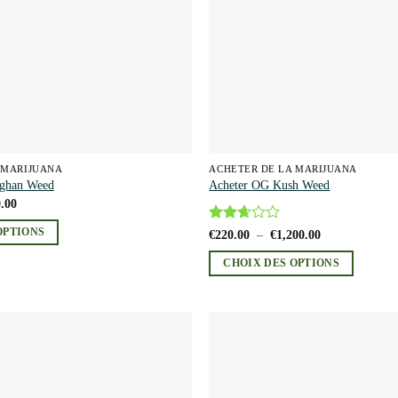
être
choisies
sur
la
page
du
produit
 MARIJUANA
ACHETER DE LA MARIJUANA
fghan Weed
Acheter OG Kush Weed
Plage
.00
de
prix :
Note
Plage
OPTIONS
€
220.00
–
€
1,200.00
€200.00
de
2.6
à
prix :
sur 5
€900.00
CHOIX DES OPTIONS
€220.00
à
Ce
€1,200.00
produit
a
plusieurs
Add to
variations.
wishlist
Les