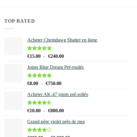
a
plusieurs
variations.
TOP RATED
Les
options
peuvent
Acheter Chemdawg Shatter en ligne
être
choisies
Note
5.00
Plage
€
15.00
–
€
240.00
sur
sur 5
de
la
Joints Blue Dream Pré-roulés
prix :
page
€15.00
du
à
Note
5.00
Plage
€
8.00
–
€
750.00
sur 5
€240.00
produit
de
Acheter AK-47 joints pré-rollés
prix :
€8.00
à
Note
4.50
Plage
€
10.00
–
€
800.00
sur 5
€750.00
de
Grand-père violet près de moi
prix :
€10.00
à
Note