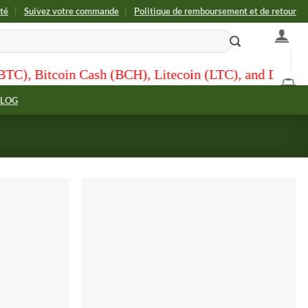
ité
Suivez votre commande
Politique de remboursement et de retour
Cash (BCH), Litecoin (LTC), and Dogecoin (DOGE) for 
BLOG
Add to
Add to
wishlist
wishlist