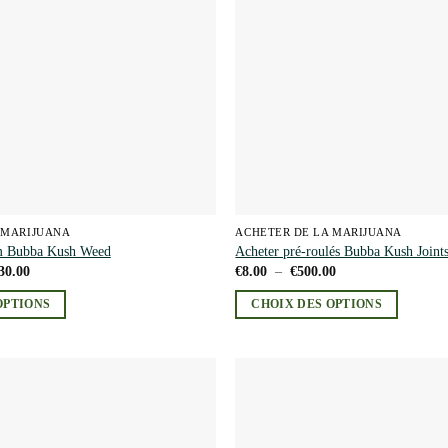
options
peuvent
être
choisies
sur
la
page
du
produit
 MARIJUANA
ACHETER DE LA MARIJUANA
um Bubba Kush Weed
Acheter pré-roulés Bubba Kush Joint
Plage
Plage
30.00
€
8.00
–
€
500.00
de
de
prix :
prix :
OPTIONS
CHOIX DES OPTIONS
€200.00
€8.00
à
à
Ce
€2,730.00
€500.00
produit
a
plusieurs
Add to
variations.
wishlist
Les