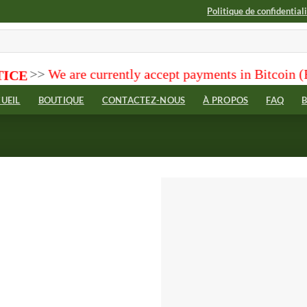
Politique de confidential
currently accept payments in Bitcoin (BTC), Bitcoin 
UEIL
BOUTIQUE
CONTACTEZ-NOUS
À PROPOS
FAQ
Add to
wishlist