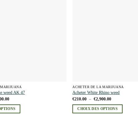
Les
Add to
wishlist
options
peuvent
être
choisies
sur
la
page
du
produit
 MARIJUANA
ACHETER DE LA MARIJUANA
 de weed AK 47
Acheter White Rhino weed
Plage
Plage
00.00
€
210.00
–
€
2,900.00
de
de
prix :
prix :
OPTIONS
CHOIX DES OPTIONS
€220.00
€210.00
à
à
Ce
€1,200.00
€2,900.00
produit
a
plusieurs