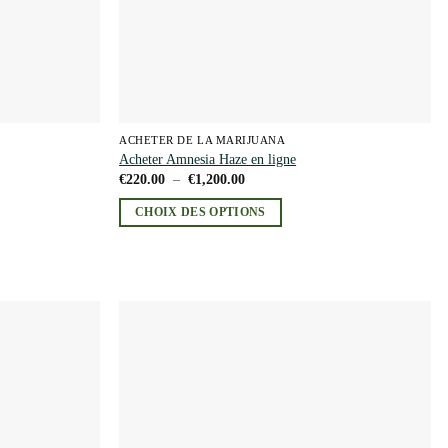
ACHETER DE LA MARIJUANA
Acheter Amnesia Haze en ligne
Plage
€
220.00
–
€
1,200.00
de
prix :
CHOIX DES OPTIONS
€220.00
à
Ce
€1,200.00
produit
a
plusieurs
variations.
Les
Add to
Add to
wishlist
wishlist
options
peuvent
être
choisies