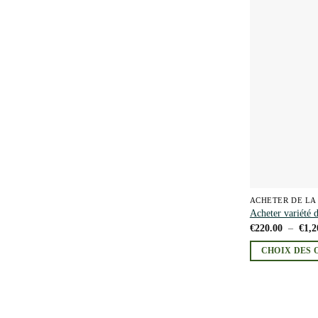
variations.
Les
options
peuvent
être
choisies
sur
la
page
du
produit
ACHETER DE LA
Acheter variété
€
220.00
–
€
1,2
CHOIX DES 
Ce
produit
a
plusieurs