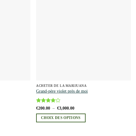
Les
Add to
Add to
wishlist
wishlist
options
peuvent
être
choisies
sur
la
page
du
produit
ACHETER DE LA MARIJUANA
Grand-père violet près de moi
Note
4
Plage
€
200.00
–
€
3,000.00
de
sur 5
prix :
CHOIX DES OPTIONS
€200.00
à
Ce
€3,000.00
produit