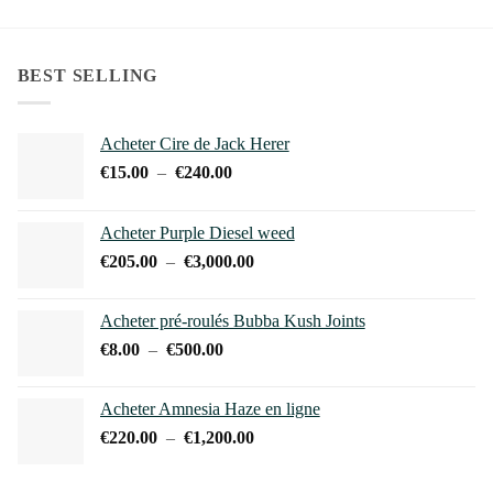
variations.
Les
BEST SELLING
options
peuvent
être
Acheter Cire de Jack Herer
choisies
Plage
€
15.00
–
€
240.00
sur
de
la
prix :
page
Acheter Purple Diesel weed
€15.00
du
Plage
€
205.00
–
€
3,000.00
à
produit
de
€240.00
prix :
Acheter pré-roulés Bubba Kush Joints
€205.00
Plage
€
8.00
–
€
500.00
à
de
€3,000.00
prix :
Acheter Amnesia Haze en ligne
€8.00
Plage
€
220.00
–
€
1,200.00
à
de
€500.00
prix :