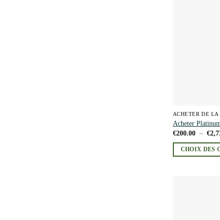
être
choisies
sur
la
page
du
produit
ACHETER DE LA
Acheter Platin
€
200.00
–
€
2,7
CHOIX DES 
Ce
produit
a
plusieurs
variations.
Les