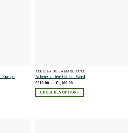
options
peuvent
être
choisies
sur
la
page
du
produit
ACHETER DE LA MARIJUANA
ue Europe
Acheter variété Critical Weed
Plage
€
210.00
–
€
1,100.00
de
prix :
CHOIX DES OPTIONS
€210.00
à
Ce
€1,100.00
produit
a
plusieurs
variations.