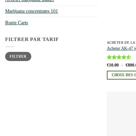
Marijuana concentrates 101
Runtz Carts
FILTRER PAR TARIF
ACHETER DE LA
Acheter AK-47 jo
Prix
Prix
FILTRER
min
max
Note
4.5
€
10.00
–
€
800.
sur 5
CHOIX DES 
Ce
produit
a
plusieurs
variations.
Les
options
peuvent