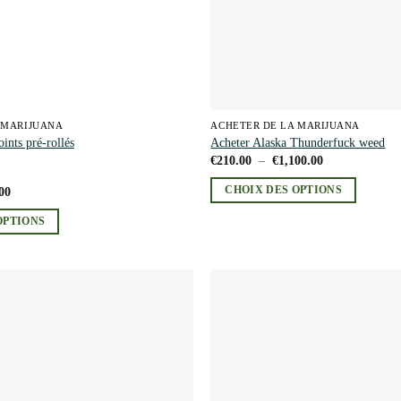
 MARIJUANA
ACHETER DE LA MARIJUANA
ints pré-rollés
Acheter Alaska Thunderfuck weed
Plage
€
210.00
–
€
1,100.00
de
prix :
Plage
CHOIX DES OPTIONS
00
€210.00
de
à
Ce
prix :
€1,100.00
OPTIONS
€10.00
produit
à
a
€800.00
plusieurs
variations.
Les
Add to
wishlist
options
peuvent
être
choisies