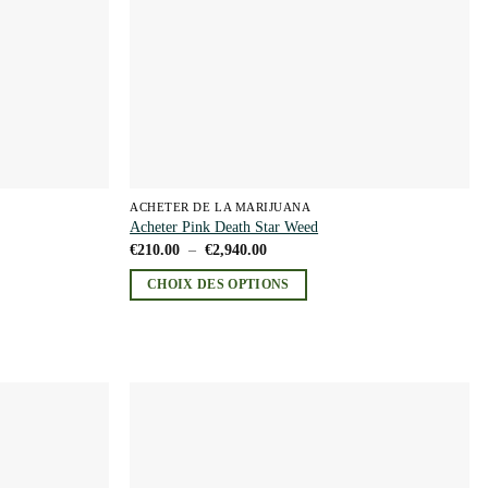
être
choisies
sur
la
page
du
produit
ACHETER DE LA MARIJUANA
Acheter Pink Death Star Weed
Plage
€
210.00
–
€
2,940.00
de
prix :
CHOIX DES OPTIONS
€210.00
à
Ce
€2,940.00
produit
a
plusieurs
variations.
Les
Add to
Add to
wishlist
wishlist
options
peuvent