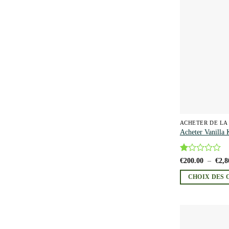
options
peuvent
être
choisies
sur
la
page
du
produit
ACHETER DE LA
Acheter Vanilla
Note
€
200.00
–
€
2,8
1
sur
CHOIX DES 
5
Ce
produit
a
plusieurs