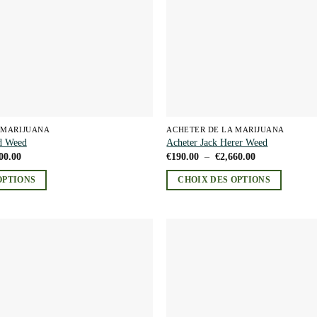
sur
la
page
du
produit
 MARIJUANA
ACHETER DE LA MARIJUANA
d Weed
Acheter Jack Herer Weed
Plage
Plage
00.00
€
190.00
–
€
2,660.00
de
de
prix :
prix :
OPTIONS
CHOIX DES OPTIONS
€195.00
€190.00
à
à
Ce
€2,700.00
€2,660.00
produit
a
plusieurs
Add to
variations.
wishlist
Les
options
peuvent