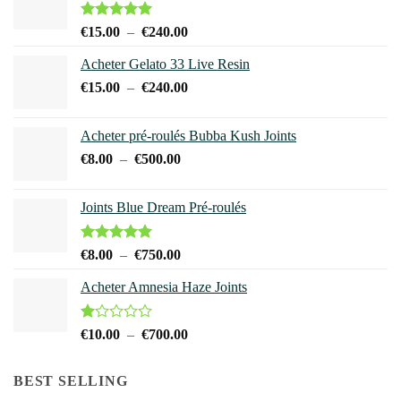
Note
5.00
Plage
€
15.00
–
€
240.00
sur 5
de
Acheter Gelato 33 Live Resin
prix :
Plage
€
15.00
–
€
240.00
€15.00
de
à
prix :
€240.00
Acheter pré-roulés Bubba Kush Joints
€15.00
Plage
€
8.00
–
€
500.00
à
de
€240.00
prix :
Joints Blue Dream Pré-roulés
€8.00
à
€500.00
Note
5.00
Plage
€
8.00
–
€
750.00
sur 5
de
Acheter Amnesia Haze Joints
prix :
€8.00
à
Note
Plage
€
10.00
–
€
700.00
1.00
€750.00
de
sur
prix :
5
BEST SELLING
€10.00