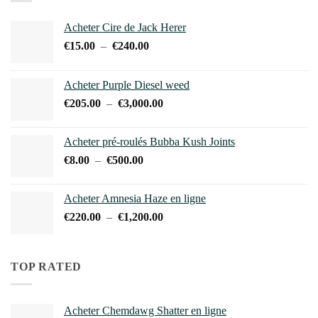
à
€700.00
Acheter Cire de Jack Herer
Plage
€
15.00
–
€
240.00
de
prix :
Acheter Purple Diesel weed
€15.00
Plage
€
205.00
–
€
3,000.00
à
de
€240.00
prix :
Acheter pré-roulés Bubba Kush Joints
€205.00
Plage
€
8.00
–
€
500.00
à
de
€3,000.00
prix :
Acheter Amnesia Haze en ligne
€8.00
Plage
€
220.00
–
€
1,200.00
à
de
€500.00
prix :
€220.00
TOP RATED
à
€1,200.00
Acheter Chemdawg Shatter en ligne