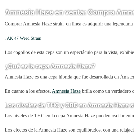
Amnesia Haze en venta: Compra Amnesia
Comprar Amnesia Haze strain en línea es adquirir una legendaria cepa
.
AK 47 Weed Strain
Los cogollos de esta cepa son un espectáculo para la vista, exhibien
¿Qué es la cepa Amnesia Haze?
Amnesia Haze es una cepa híbrida que fue desarrollada en Ámsterdam. 
En cuanto a los efectos,
Amnesia Haze
brilla como un verdadero camp
Los niveles de THC y CBD en Amnesia Haze str
Los niveles de THC en la cepa Amnesia Haze pueden oscilar entre 
Los efectos de la Amnesia Haze son equilibrados, con una relajación 