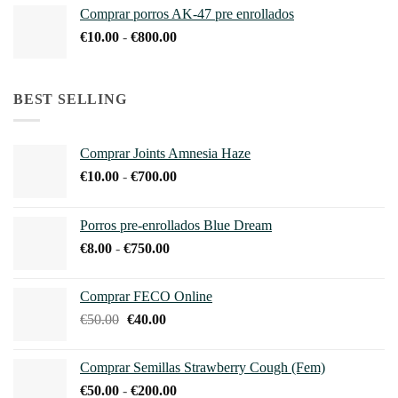
precios:
€500.00
Comprar porros AK-47 pre enrollados
desde
Rango
€
10.00
-
€
800.00
€10.00
de
hasta
precios:
€700.00
desde
BEST SELLING
€10.00
hasta
€800.00
Comprar Joints Amnesia Haze
Rango
€
10.00
-
€
700.00
de
precios:
Porros pre-enrollados Blue Dream
desde
Rango
€
8.00
-
€
750.00
€10.00
de
hasta
precios:
€700.00
Comprar FECO Online
desde
El
El
€
50.00
€
40.00
€8.00
precio
precio
hasta
original
actual
€750.00
Comprar Semillas Strawberry Cough (Fem)
era:
es:
Rango
€
50.00
-
€
200.00
€50.00.
€40.00.