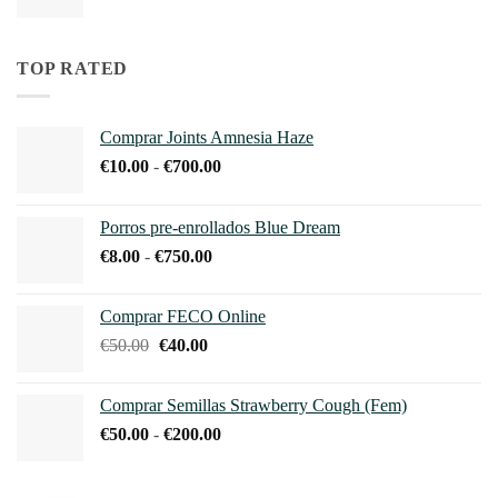
de
precios:
desde
TOP RATED
€50.00
hasta
€200.00
Comprar Joints Amnesia Haze
Rango
€
10.00
-
€
700.00
de
precios:
Porros pre-enrollados Blue Dream
desde
Rango
€
8.00
-
€
750.00
€10.00
de
hasta
precios:
€700.00
Comprar FECO Online
desde
El
El
€
50.00
€
40.00
€8.00
precio
precio
hasta
original
actual
€750.00
Comprar Semillas Strawberry Cough (Fem)
era:
es:
Rango
€
50.00
-
€
200.00
€50.00.
€40.00.
de
precios: