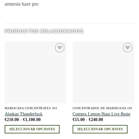
amnesia haze pro
PRODUCTOS RELACIONADOS
Add to
Add to
wishlist
wishlist
MARIJUANA CONCENTRATES 101
CONCENTRADOS DE MARIHUANA 101
Alaskan Thunderfuck
Compra Lemon Haze Live Resin
Rango
Rango
€
210.00
-
€
1,100.00
€
15.00
-
€
240.00
de
de
precios:
precios:
SELECCIONAR OPCIONES
SELECCIONAR OPCIONES
desde
desde
€210.00
€15.00
Este
Este