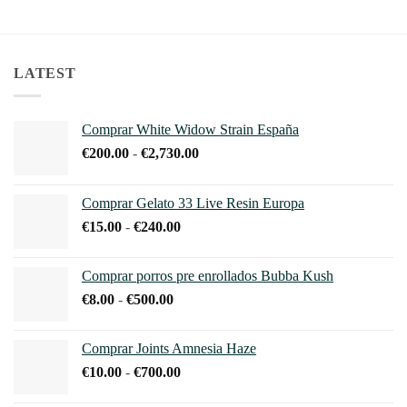
hasta
hasta
producto
producto
€1,100.00
€240.00
tiene
tiene
múltiples
múltiples
variantes.
variantes.
LATEST
Las
Las
opciones
opciones
se
se
Comprar White Widow Strain España
pueden
pueden
Rango
€
200.00
-
€
2,730.00
elegir
elegir
de
en
en
precios:
Comprar Gelato 33 Live Resin Europa
la
la
desde
página
página
Rango
€
15.00
-
€
240.00
€200.00
de
de
de
hasta
producto
producto
precios:
€2,730.00
Comprar porros pre enrollados Bubba Kush
desde
Rango
€
8.00
-
€
500.00
€15.00
de
hasta
precios:
€240.00
Comprar Joints Amnesia Haze
desde
Rango
€
10.00
-
€
700.00
€8.00
de
hasta