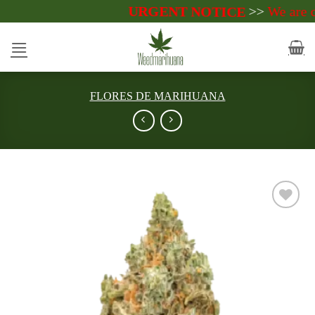
Saltar
>>
We are curren
URGENT NOTICE
al
contenido
FLORES DE MARIHUANA
Add to
wishlist