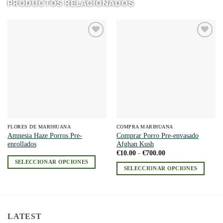
PRODUCTOS RELACIONADOS
Add to
Add to
wishlist
wishlist
FLORES DE MARIHUANA
COMPRA MARIHUANA
Amnesia Haze Porros Pre-
Comprar Porro Pre-envasado
enrollados
Afghan Kush
Rango
€
10.00
-
€
700.00
de
SELECCIONAR OPCIONES
precios:
SELECCIONAR OPCIONES
desde
Este
€10.00
Este
producto
hasta
producto
€700.00
tiene
tiene
múltiples
múltiples
variantes.
LATEST
variantes.