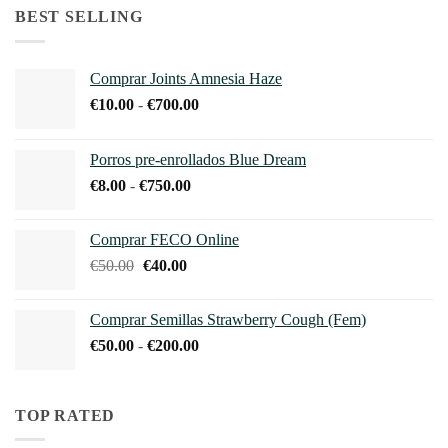
desde
BEST SELLING
€10.00
hasta
€800.00
Comprar Joints Amnesia Haze
Rango
€
10.00
-
€
700.00
de
precios:
Porros pre-enrollados Blue Dream
desde
Rango
€
8.00
-
€
750.00
€10.00
de
hasta
precios:
€700.00
Comprar FECO Online
desde
El
El
€
50.00
€
40.00
€8.00
precio
precio
hasta
original
actual
€750.00
Comprar Semillas Strawberry Cough (Fem)
era:
es:
Rango
€
50.00
-
€
200.00
€50.00.
€40.00.
de
precios:
desde
TOP RATED
€50.00