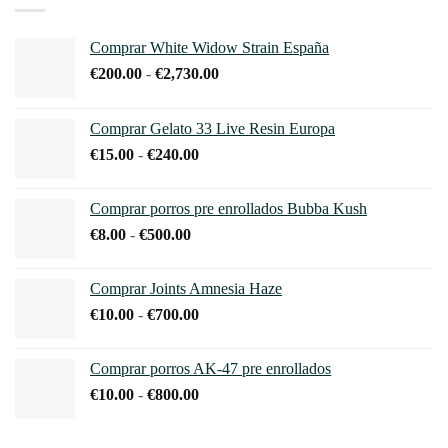
Las
Las
opciones
opciones
Comprar White Widow Strain España
se
se
pueden
Rango
€
200.00
-
€
2,730.00
pueden
elegir
de
elegir
en
precios:
en
Comprar Gelato 33 Live Resin Europa
la
desde
la
página
Rango
€
15.00
-
€
240.00
€200.00
página
de
de
hasta
de
producto
precios:
€2,730.00
producto
Comprar porros pre enrollados Bubba Kush
desde
Rango
€
8.00
-
€
500.00
€15.00
de
hasta
precios:
€240.00
Comprar Joints Amnesia Haze
desde
Rango
€
10.00
-
€
700.00
€8.00
de
hasta
precios:
€500.00
Comprar porros AK-47 pre enrollados
desde
Rango
€
10.00
-
€
800.00
€10.00
de
hasta
precios:
€700.00