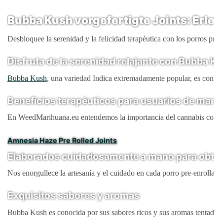
Bubba Kush vorgefertigte Joints: Erle
Desbloquee la serenidad y la felicidad terapéutica con los porros p
Disfruta de la serenidad relajante con Bubba K
Bubba Kush
, una variedad Indica extremadamente popular, es conoc
Beneficios terapéuticos para usuarios de mari
En WeedMarihuana.eu entendemos la importancia del cannabis con fine
Amnesia Haze Pre Rolled Joints
Elaborados cuidadosamente a mano para obten
Nos enorgullece la artesanía y el cuidado en cada porro pre-enrolla
Exquisitos sabores y aromas
Bubba Kush es conocida por sus sabores ricos y sus aromas tentadores